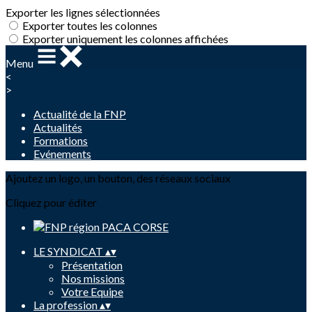
Exporter les lignes sélectionnées
Exporter toutes les colonnes
Exporter uniquement les colonnes affichées
Menu
<
>
Actualité de la FNP
Actualités
Formations
Evénements
Ajoutez un logo, un bouton, des réseaux sociaux
Cliquez pour éditer
LE SYNDICAT
▴
▾
Présentation
Nos missions
Votre Equipe
La profession
▴
▾