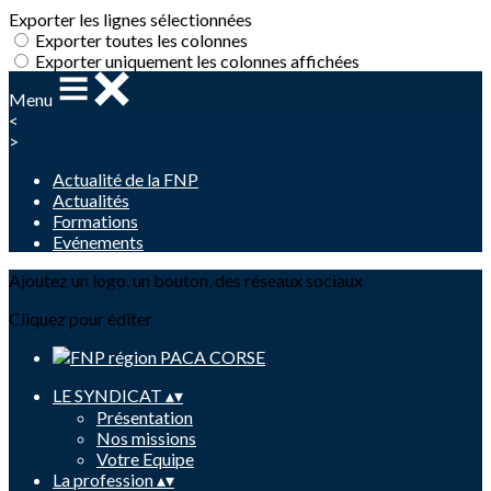
Exporter les lignes sélectionnées
Exporter toutes les colonnes
Exporter uniquement les colonnes affichées
Menu
<
>
Actualité de la FNP
Actualités
Formations
Evénements
Ajoutez un logo, un bouton, des réseaux sociaux
Cliquez pour éditer
LE SYNDICAT
▴
▾
Présentation
Nos missions
Votre Equipe
La profession
▴
▾