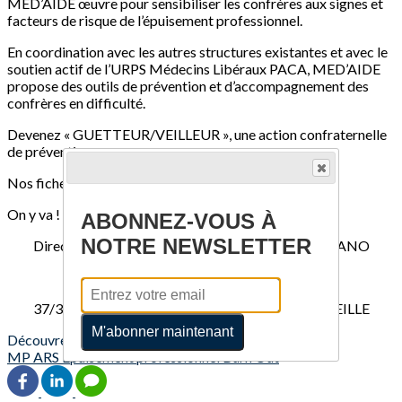
MED’AIDE œuvre pour sensibiliser les confrères aux signes et
facteurs de risque de l’épuisement professionnel.
En coordination avec les autres structures existantes et avec le
soutien actif de l’URPS Médecins Libéraux PACA, MED’AIDE
propose des outils de prévention et d’accompagnement des
confrères en difficulté.
Devenez « GUETTEUR/VEILLEUR », une action confraternelle
de prévention.
Nos fiches thématiques sont à votre disposition
On y va !
ABONNEZ-VOUS À
NOTRE NEWSLETTER
Directeur de la publication : Dr Laurent SACCOMANO
URPS Médecins Libéraux PACA
37/39 BD VINCENT DELPUECH - 13006 MARSEILLE
M'abonner maintenant
Découvrez davantage d'articles sur ces thèmes :
MP
ARS
Épuisement professionnel
Burn Out