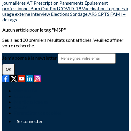
journalières
AT
Prescription
Pansements
Épuisement
professionnel
Burn Out
Pod
COVID-19
Vaccination
Topiques à
usage externe
Interview
Elections
Sondage
ARS
CPTS
FAMI
+
de tags
Aucun article pour le tag "MSP"
Seuls les 100 premiers résultats sont affichés. Veuillez affiner
votre recherche.
Je m'abonne à la newsletter
OK
Plan du site
Licences
Mentions légales
CGUV
Paramétrer vos cookies
Se connecter