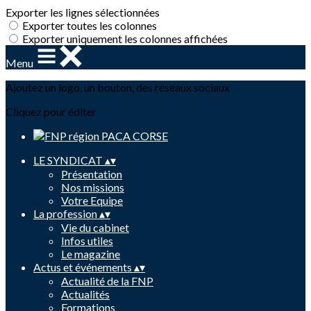
Exporter les lignes sélectionnées
Exporter toutes les colonnes
Exporter uniquement les colonnes affichées
Menu
Ajoutez un logo, un bouton, des réseaux sociaux
Cliquez pour éditer
LE SYNDICAT
▴
▾
Présentation
Nos missions
Votre Equipe
La profession
▴
▾
Vie du cabinet
Infos utiles
Le magazine
Actus et événements
▴
▾
Actualité de la FNP
Actualités
Formations