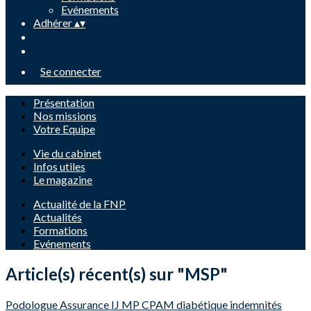
Evénements
Adhérer
▴
▾
Se connecter
Présentation
Nos missions
Votre Equipe
Vie du cabinet
Infos utiles
Le magazine
Actualité de la FNP
Actualités
Formations
Evénements
Article(s) récent(s) sur "MSP"
Podologue
Assurance
IJ
MP
CPAM
diabétique
indemnités